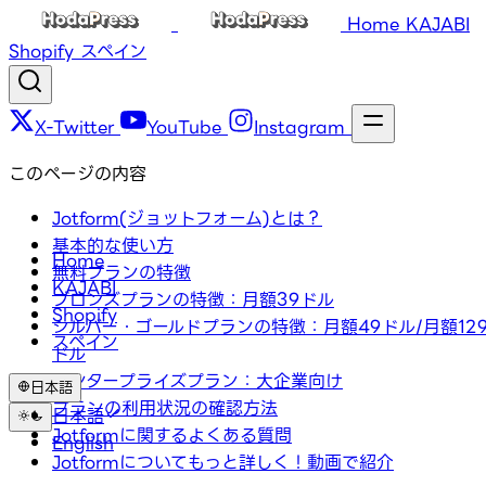
Home
KAJABI
Shopify
スペイン
X-Twitter
YouTube
Instagram
このページの内容
Jotform(ジョットフォーム)とは？
基本的な使い方
Home
無料プランの特徴
KAJABI
ブロンズプランの特徴：月額39ドル
Shopify
シルバー・ゴールドプランの特徴：月額49ドル/月額12
スペイン
ドル
エンタープライズプラン：大企業向け
日本語
プランの利用状況の確認方法
日本語
Jotformに関するよくある質問
English
Jotformについてもっと詳しく！動画で紹介