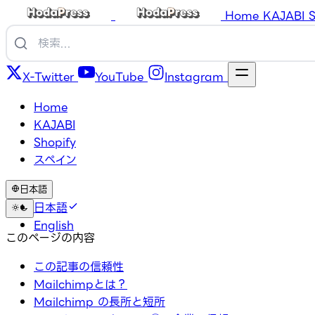
Home
KAJABI
S
X-Twitter
YouTube
Instagram
Home
KAJABI
Shopify
スペイン
日本語
日本語
English
このページの内容
この記事の信頼性
Mailchimpとは？
Mailchimp の長所と短所