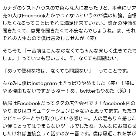
カナダのゲストハウスので色んな人にあったけど、本当にリ
充の人はFacebookとかやってないというのが僕の結論。自
したくなるってことはそれに満足出来ていない。誰かの評価
聞きたくて、意見を聞きたくて不安なんでしょうね。ま、それ
ぞれの人生なので僕は言及しませんが（笑）
そもそも「一昔前はこんなのなくてもみんな楽しく生きてた
しょ。」っていつも思います。そ、なくても問題ない。
「あって便利な物は、なくても問題ない」 ってことです。
ちなみに僕はinstagramはきっぱりやめました（笑）！特に
やる理由もないですからねー！あ、twitterもやめた（笑）!
結局はFacebookだってタダの広告会社です！facebook内の
やり取りはコミュニケーションじゃないと思ってます。ただ
ンピューターとやり取りしている感じー。人の温もりを感じ
い僕にとってはつまらないツールでしたね。みんなにお知ら
したければ直接会って話すのが一番です。僕は最近これを学