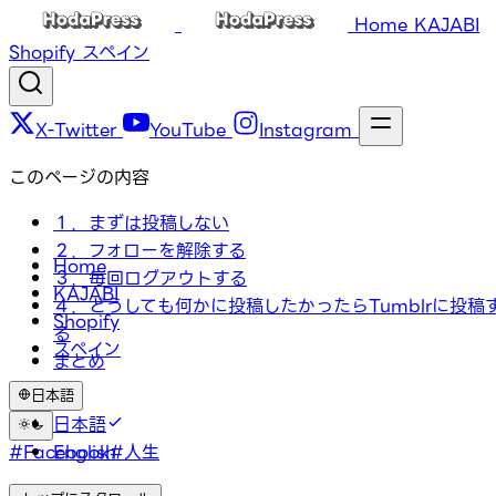
Home
KAJABI
Shopify
スペイン
X-Twitter
YouTube
Instagram
このページの内容
１．まずは投稿しない
２．フォローを解除する
Home
３．毎回ログアウトする
KAJABI
４．どうしても何かに投稿したかったらTumblrに投稿
Shopify
る
スペイン
まとめ
日本語
タグ
日本語
#Facebook
English
#人生