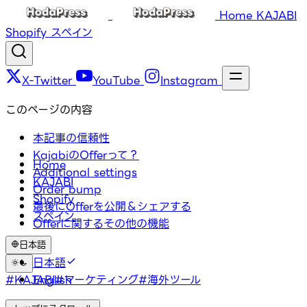
Home
KAJABI
Shopify
スペイン
X-Twitter
YouTube
Instagram
このページの内容
本記事の信頼性
KajabiのOfferって？
Home
Additional settings
KAJABI
Order bump
Shopify
最後にOfferを公開＆シェアする
スペイン
Offerに関するその他の機能
日本語
タグ
日本語
#KAJABI
English
#マーケティング
#海外ツール