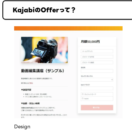
KajabiのOfferって？
Design