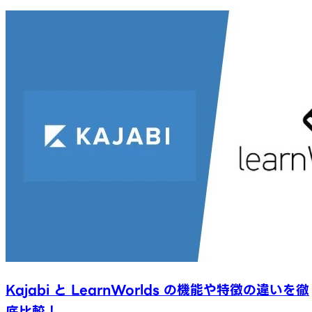
Kajabi と LearnWorlds の機能や特徴の違いを徹
底比較！