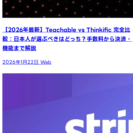
【2026年最新】Teachable vs Thinkific 完全比
較：日本人が選ぶべきはどっち？手数料から決済・
機能まで解説
2026年1月22日
Web