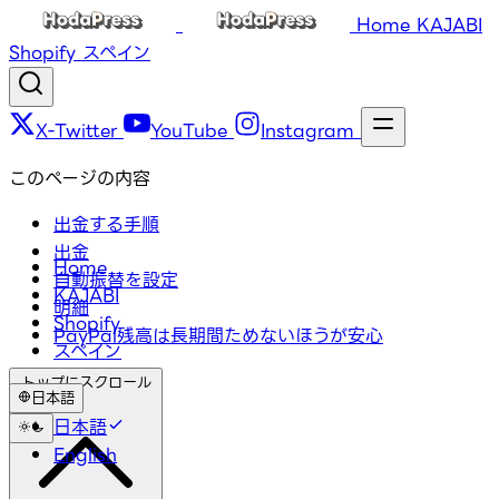
Home
KAJABI
Shopify
スペイン
X-Twitter
YouTube
Instagram
このページの内容
出金する手順
出金
Home
自動振替を設定
KAJABI
明細
Shopify
PayPal残高は長期間ためないほうが安心
スペイン
トップにスクロール
日本語
日本語
English