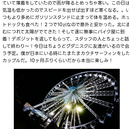
ていて薄着をしていたので雨が降るとめっちゃ寒い。この日
気温も低かったのでスピードを出せば出すほど寒くなる。。
つもより多めにガソリンスタンドに止まって体を温める。ホ
トドックも食べた！２つで10zlなので意外と安かった。北に
むにつれて太陽がでてきた！そして遂に無事にバイク屋に到
着！デポジットを返してもらって、スタッフの人とちょっと話
して終わり～！今日はちょうどグダニスクに友達がいるので
う予定。僕が日本にいる時にたまたまカウチサーフィンをし
カップルだ。10ヶ月ぶりくらいだから本当に楽しみ！