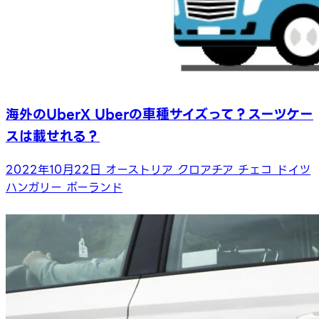
海外のUberX Uberの車種サイズって？スーツケー
スは載せれる？
2022年10月22日
オーストリア
クロアチア
チェコ
ドイツ
ハンガリー
ポーランド