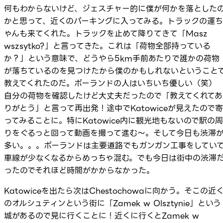
何もわからないけど、ジェスチャー的に僕が何かを落とした
かと思って、近くのパーキングに入ってみる。トラックの運ち
ゃんも来てくれた。トラックを止めて降りてきて「Masz
wszsytko?」と言ってきた。これは「荷物全部持っている
か？」という意味で、どうやら5km手前あたりで誰かの荷物
が落ちているのを見つけたから僕のかもしれないということ
教えてくれたのだ。ポーランドの人はいちいち優しい（笑
自分の荷物を確認したけど大丈夫だったので「教えてくれてあ
りがとう」と言って再出発！途中でKatowiceが見えたので寄
ってみることに。特にKatowice内に観光地もないので駅の周
りをぐるっと回って動画を撮って進む～。そして今日も渋滞
多い。。。ポーランドは主要道路でもガンガン工事をしてい
車線が少なくなるからめっちゃ混む。でも今日は街中の渋滞
ったのでそれほど時間がかからなかった。
Katowiceを出たら次はChestochowaに向かう。そこの近
のオルシュティンという街に「Zamek w Olsztynie」という
城があるので見に行くことに！近くに行くとZamek w