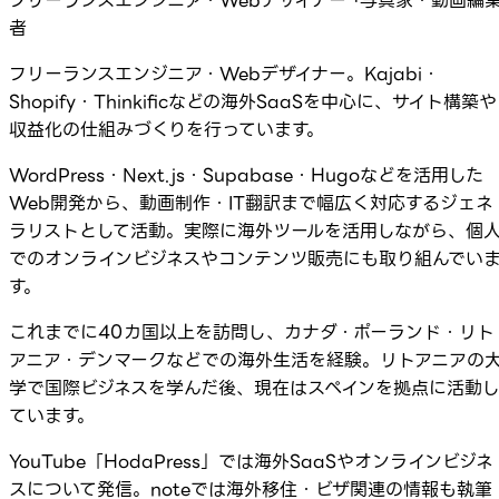
フリーランスエンジニア・Webデザイナー ·写真家・動画編
者
フリーランスエンジニア・Webデザイナー。Kajabi・
Shopify・Thinkificなどの海外SaaSを中心に、サイト構築や
収益化の仕組みづくりを行っています。
WordPress・Next.js・Supabase・Hugoなどを活用した
Web開発から、動画制作・IT翻訳まで幅広く対応するジェネ
ラリストとして活動。実際に海外ツールを活用しながら、個
でのオンラインビジネスやコンテンツ販売にも取り組んでい
す。
これまでに40カ国以上を訪問し、カナダ・ポーランド・リト
アニア・デンマークなどでの海外生活を経験。リトアニアの
学で国際ビジネスを学んだ後、現在はスペインを拠点に活動
ています。
YouTube「HodaPress」では海外SaaSやオンラインビジネ
スについて発信。noteでは海外移住・ビザ関連の情報も執筆