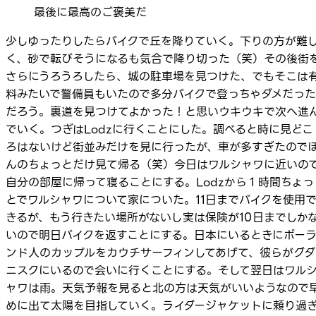
最後に最高のご褒美だ
少しゆったりしたらバイクで丘を降りていく。下りの方が難
く、砂で転びそうになるも気合で降り切った（笑）その後街
さらにうろうろしたら、城の駐車場を見つけた、でもそこは
料みたいで警備員もいたので多分バイクで登っちゃダメだった
だろう。裏道を見つけてよかった！と思いウキウキで次へ進
でいく。つぎはLodzに行くことにした。調べると時に見どこ
ろはないけど街並みだけを見に行ったが、車が多すぎたので
んのちょっとだけ見て帰る（笑）今日はワルシャワに近いの
自分の部屋に帰って寝ることにする。Lodzから１時間ちょっ
とでワルシャワについて家についた。11日までバイクを使用
きるが、もう行きたい場所がないし実は保険が10日までしか
いので明日バイクを返すことにする。日本にいるときにポー
ンド人のカップルをカウチサーフィンしてあげて、彼らがグダ
ニスクにいるので会いに行くことにする。そして翌日はワル
ャワは雨。天気予報を見ると北の方は天気がいいようなので
めに出て太陽を目指していく。ライダージャケットに頼り過