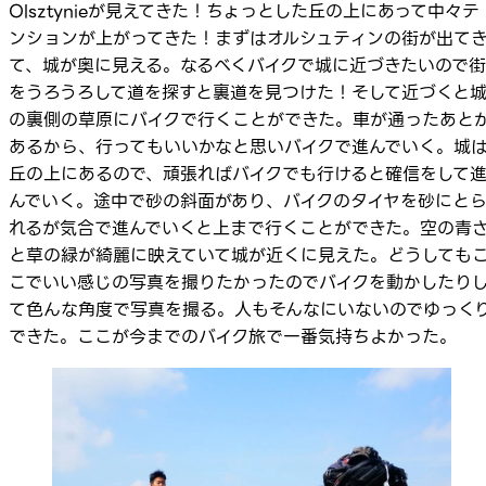
Olsztynieが見えてきた！ちょっとした丘の上にあって中々テ
ンションが上がってきた！まずはオルシュティンの街が出て
て、城が奥に見える。なるべくバイクで城に近づきたいので街
をうろうろして道を探すと裏道を見つけた！そして近づくと
の裏側の草原にバイクで行くことができた。車が通ったあと
あるから、行ってもいいかなと思いバイクで進んでいく。城
丘の上にあるので、頑張ればバイクでも行けると確信をして
んでいく。途中で砂の斜面があり、バイクのタイヤを砂にと
れるが気合で進んでいくと上まで行くことができた。空の青
と草の緑が綺麗に映えていて城が近くに見えた。どうしても
こでいい感じの写真を撮りたかったのでバイクを動かしたり
て色んな角度で写真を撮る。人もそんなにいないのでゆっく
できた。ここが今までのバイク旅で一番気持ちよかった。