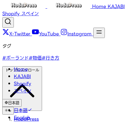
Home
KAJABI
Shopify
スペイン
X-Twitter
YouTube
Instagram
タグ
#ポーランド
#物価
#行き方
Home
トップにスクロール
KAJABI
Shopify
スペイン
日本語
日本語
English
HodaPress