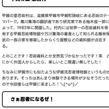
甲賀の里忍術村は、滋賀県甲賀市甲賀町隠岐にある忍術のテ
マパーク。萬川集海の翻訳者であり研究家である柚木俊一郎
よって、1983年に開園した。村内には世界一の忍術資料を保
有する甲賀忍術博物館や万川集海の著者として知られる藤林
武の一族の家を移築したからくり屋敷などの資料館が点在す
る。
とのことです！忍術資料とか全然気づかなかったです！笑 
にかく外国人からしたら、楽しいとこ間違い無しでした！
ちなみに伊賀市にも似たような伊賀流忍者博物館というもの
あります。そっちはあんまり体験できる場所が少なそうだっ
ので今回僕らは甲賀に来ました！＼(^o^)／
さぁ忍者になるぜ！