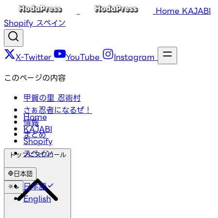
Home
KAJABI
Shopify
スペイン
X-Twitter
YouTube
Instagram
このページの内容
甲賀の里 忍術村
さぁ忍者になるぜ！
Home
情報
KAJABI
まとめ
Shopify
スペイン
トップにスクロール
日本語
日本語
English