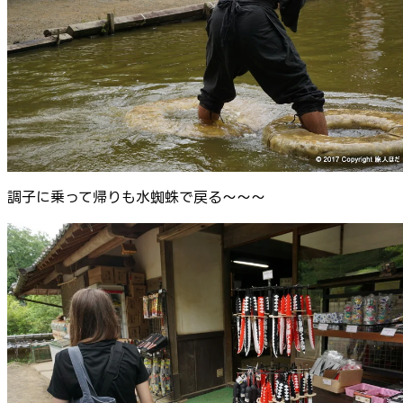
調子に乗って帰りも水蜘蛛で戻る～～～