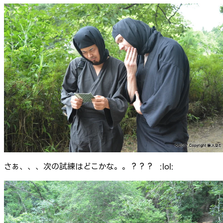
さぁ、、、次の試練はどこかな。。？？？ :lol: