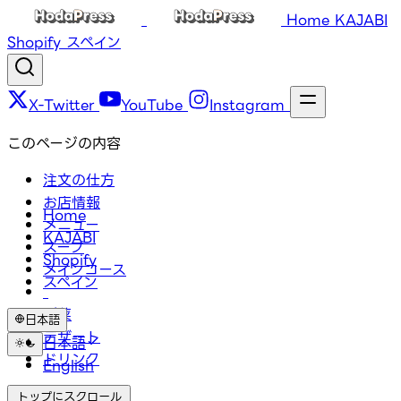
Home
KAJABI
Shopify
スペイン
X-Twitter
YouTube
Instagram
このページの内容
注文の仕方
お店情報
Home
メニュー
KAJABI
スープ
Shopify
メインコース
スペイン
副菜
日本語
デザート
日本語
ドリンク
English
トップにスクロール