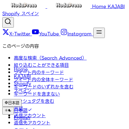
Home
KAJABI
Shopify
スペイン
X-Twitter
YouTube
Instagram
このページの内容
高度な検索（Search Advanced）
絞り込むことができる項目
Home
ツイート内のキーワード
KAJABI
ツイート内の全体キーワード
Shopify
キーワードのいずれかを含む
スペイン
キーワードを含まない
ハッシュタグを含む
日本語
言語
日本語
送信アカウント
English
返信先アカウント