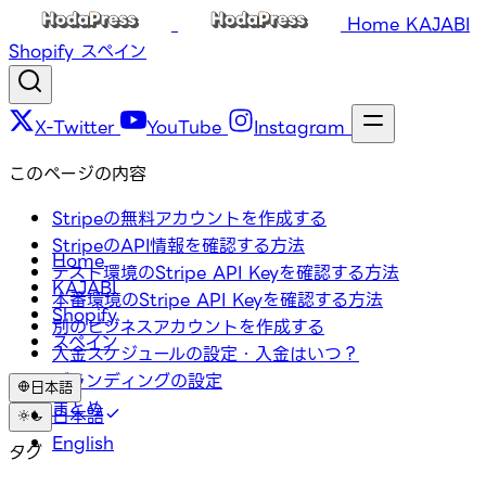
Home
KAJABI
Shopify
スペイン
X-Twitter
YouTube
Instagram
このページの内容
Stripeの無料アカウントを作成する
StripeのAPI情報を確認する方法
Home
テスト環境のStripe API Keyを確認する方法
KAJABI
本番環境のStripe API Keyを確認する方法
Shopify
別のビジネスアカウントを作成する
スペイン
入金スケジュールの設定・入金はいつ？
ブランディングの設定
日本語
まとめ
日本語
English
タグ