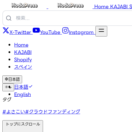
Home
KAJABI
S
X-Twitter
YouTube
Instagram
Home
KAJABI
Shopify
スペイン
日本語
日本語
English
タグ
#よさこい
#クラウドファンディング
トップにスクロール