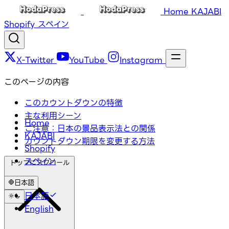
Home
KAJABI
Shopify
スペイン
X-Twitter
YouTube
Instagram
このページの内容
このカウントダウンの特徴
主な利用シーン
Home
ご注意：日本の景品表示法との関係
KAJABI
カウントダウン期限を変更する方法
Shopify
スペイン
トップにスクロール
日本語
日本語
English