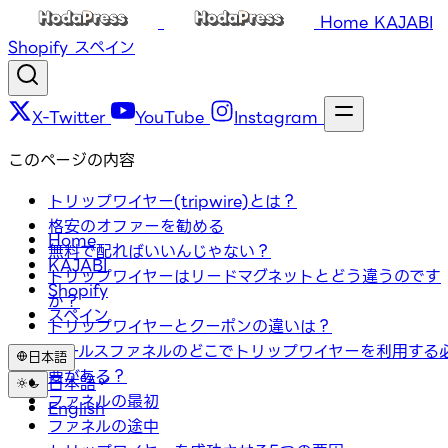
Home
KAJABI
Shopify
スペイン
X-Twitter
YouTube
Instagram
このページの内容
トリップワイヤー(tripwire)とは？
格安のオファーを勧める
Home
無料で配ればいいんじゃない？
KAJABI
トリップワイヤーはリードマグネットとどう違うのです
Shopify
か？
スペイン
トリップワイヤーとクーポンの違いは？
セールスファネルのどこでトリップワイヤーを利用する
日本語
要がある？
日本語
ファネルの最初
English
ファネルの途中