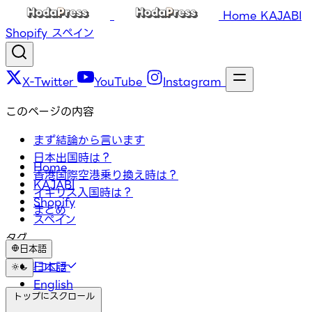
Home
KAJABI
Shopify
スペイン
X-Twitter
YouTube
Instagram
このページの内容
まず結論から言います
日本出国時は？
Home
香港国際空港乗り換え時は？
KAJABI
イギリス入国時は？
Shopify
まとめ
スペイン
タグ
日本語
#新型コロナ
日本語
English
トップにスクロール