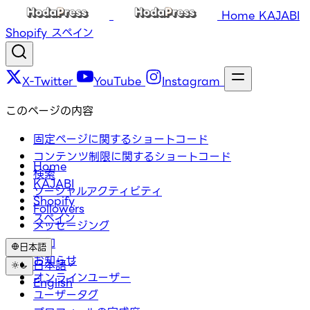
Home
KAJABI
Shopify
スペイン
X-Twitter
YouTube
Instagram
このページの内容
固定ページに関するショートコード
コンテンツ制限に関するショートコード
Home
検索
KAJABI
ソーシャルアクティビティ
Shopify
Followers
スペイン
メッセージング
通知
日本語
お知らせ
日本語
オンラインユーザー
English
ユーザータグ