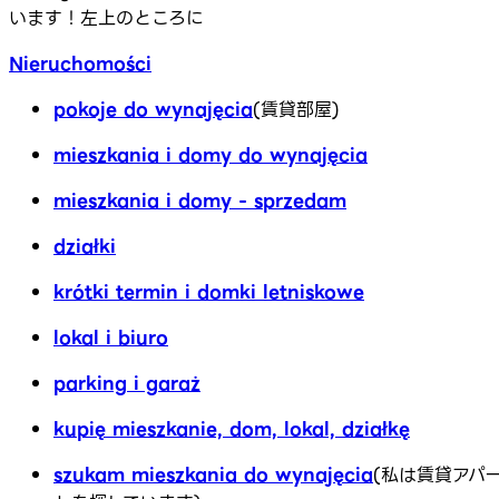
います！左上のところに
Nieruchomości
pokoje do wynajęcia
(賃貸部屋)
mieszkania i domy do wynajęcia
mieszkania i domy - sprzedam
działki
krótki termin i domki letniskowe
lokal i biuro
parking i garaż
kupię mieszkanie, dom, lokal, działkę
szukam mieszkania do wynajęcia
(私は賃貸アパ