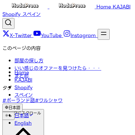
Home
KAJABI
Shopify
スペイン
X-Twitter
YouTube
Instagram
このページの内容
部屋の探し方
いい感じのオファーを見つけたら・・・
Home
まとめ
KAJABI
Shopify
タグ
スペイン
#ポーランド語
#ワルシャワ
日本語
トップにスクロール
日本語
English