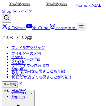
Home
KAJABI
Shopify
スペイン
X-Twitter
YouTube
Instagram
このページの内容
ファイル右クリック
フォルダーの区別
Home
タスクバーの位置
KAJABI
オーディオの同時出力
Shopify
10日間以内なら戻すことも可能
スペイン
10日間が過ぎても戻すことが可能！
まとめ
日本語
日本語
トップにスクロール
English