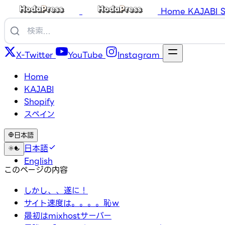
Home
KAJABI
S
X-Twitter
YouTube
Instagram
Home
KAJABI
Shopify
スペイン
日本語
日本語
English
このページの内容
しかし、、遂に！
サイト速度は。。。。恥ｗ
最初はmixhostサーバー