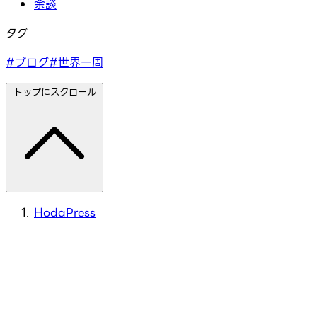
余談
タグ
#ブログ
#世界一周
トップにスクロール
HodaPress