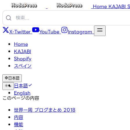
Home
KAJABI
S
X-Twitter
YouTube
Instagram
Home
KAJABI
Shopify
スペイン
日本語
日本語
English
このページの内容
世界一周 ブログまとめ 2018
内容
機能