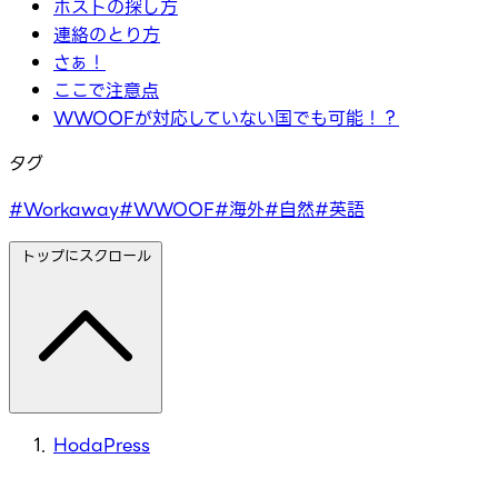
ホストの探し方
連絡のとり方
さぁ！
ここで注意点
WWOOFが対応していない国でも可能！？
タグ
#Workaway
#WWOOF
#海外
#自然
#英語
トップにスクロール
HodaPress