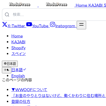
Home
KAJABI
S
X-Twitter
YouTube
Instagram
Home
KAJABI
Shopify
スペイン
日本語
日本語
English
このページの内容
▼WWOOFについて
「お金のやりとりはないけど、働くかわりに住む場所と
登録の仕方