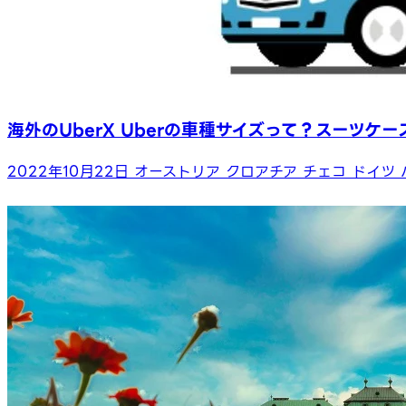
海外のUberX Uberの車種サイズって？スーツケ
2022年10月22日
オーストリア
クロアチア
チェコ
ドイツ