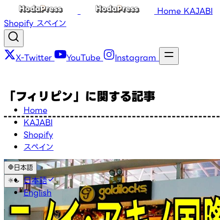
Home
KAJABI
Shopify
スペイン
X-Twitter
YouTube
Instagram
「フィリピン」に関する記事
Home
KAJABI
Shopify
スペイン
日本語
日本語
English