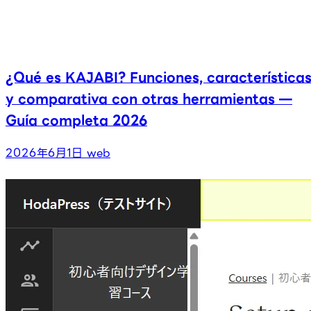
¿Qué es KAJABI? Funciones, característica
y comparativa con otras herramientas —
Guía completa 2026
2026年6月1日
web