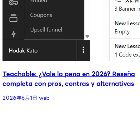
Teachable: ¿Vale la pena en 2026? Reseña
completa con pros, contras y alternativas
2026年6月1日
web