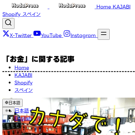
Home
KAJABI
Shopify
スペイン
X-Twitter
YouTube
Instagram
「お金」に関する記事
Home
KAJABI
Shopify
スペイン
日本語
日本語
English