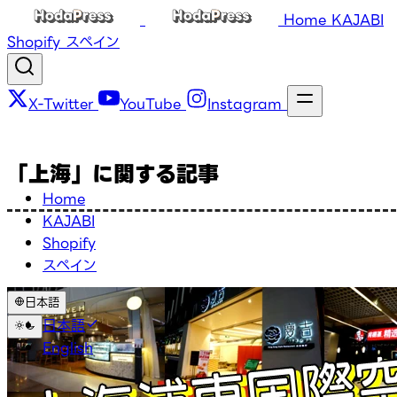
Home
KAJABI
Shopify
スペイン
X-Twitter
YouTube
Instagram
「上海」に関する記事
Home
KAJABI
Shopify
スペイン
日本語
日本語
English