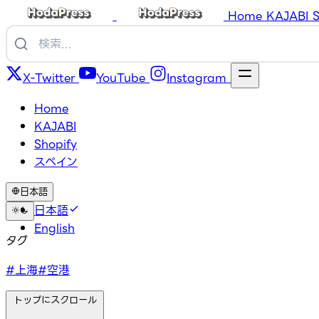
Home
KAJABI
S
X-Twitter
YouTube
Instagram
Home
KAJABI
Shopify
スペイン
日本語
日本語
English
タグ
#上海
#空港
トップにスクロール