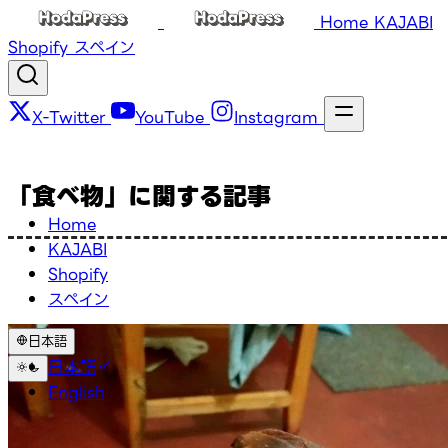
Home
KAJABI
Shopify
スペイン
X-Twitter
YouTube
Instagram
「食べ物」に関する記事
Home
KAJABI
Shopify
スペイン
日本語
日本語
English