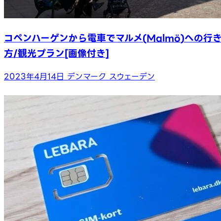
コペンハーゲンから電車でマルメ(Malmö)への行
方/観光プラン[画像付き]
2023年4月14日
デンマーク
スウェーデン