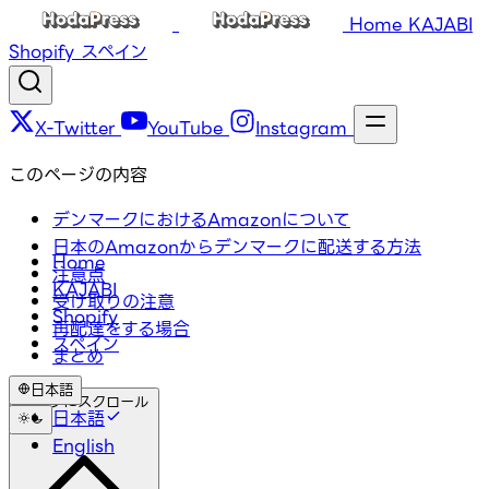
Home
KAJABI
Shopify
スペイン
X-Twitter
YouTube
Instagram
このページの内容
デンマークにおけるAmazonについて
日本のAmazonからデンマークに配送する方法
Home
注意点
KAJABI
受け取りの注意
Shopify
再配達をする場合
スペイン
まとめ
日本語
トップにスクロール
日本語
English