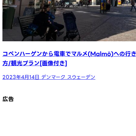
コペンハーゲンから電車でマルメ(Malmö)への行
方/観光プラン[画像付き]
2023年4月14日
デンマーク
スウェーデン
広告