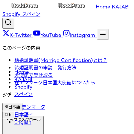
Home
KAJABI
Shopify
スペイン
X-Twitter
YouTube
Instagram
このページの内容
結婚証明書(Marrige Certification)とは？
結婚証明書の申請・発行方法
Home
大使館で受け取る
KAJABI
在デンマーク日本国大使館についたら
Shopify
スペイン
タグ
#VISA
#デンマーク
日本語
日本語
トップにスクロール
English