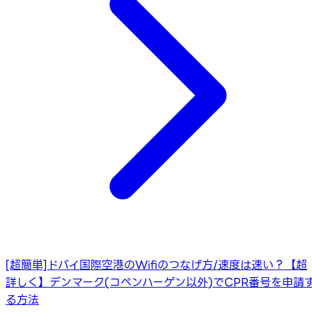
[超簡単]ドバイ国際空港のWifiのつなげ方/速度は速い？
【超
詳しく】デンマーク(コペンハーゲン以外)でCPR番号を申請
る方法