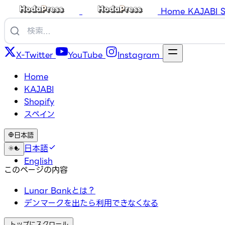
Home
KAJABI
S
X-Twitter
YouTube
Instagram
Home
KAJABI
Shopify
スペイン
日本語
日本語
English
このページの内容
Lunar Bankとは？
デンマークを出たら利用できなくなる
トップにスクロール