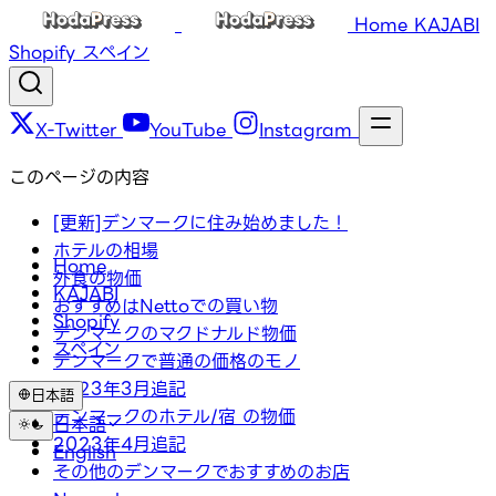
Home
KAJABI
Shopify
スペイン
X-Twitter
YouTube
Instagram
このページの内容
[更新]デンマークに住み始めました！
ホテルの相場
Home
外食の物価
KAJABI
おすすめはNettoでの買い物
Shopify
デンマークのマクドナルド物価
スペイン
デンマークで普通の価格のモノ
2023年3月追記
日本語
デンマークのホテル/宿 の物価
日本語
2023年4月追記
English
その他のデンマークでおすすめのお店