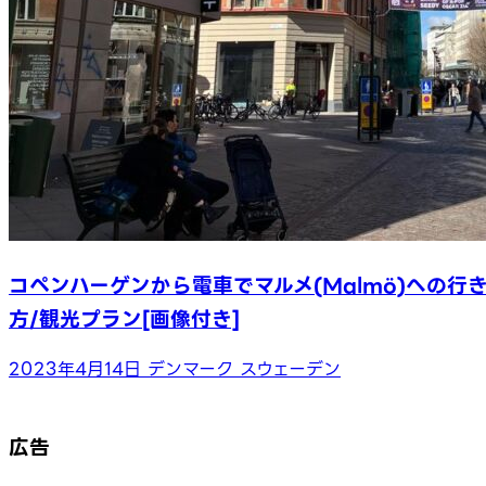
コペンハーゲンから電車でマルメ(Malmö)への行
方/観光プラン[画像付き]
2023年4月14日
デンマーク
スウェーデン
広告