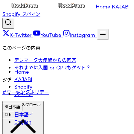
Home
KAJABI
Shopify
スペイン
X-Twitter
YouTube
Instagram
このページの内容
デンマーク大使館からの回答
それまでに入国 or CPRもゲット？
Home
KAJABI
タグ
Shopify
#ワーキングホリデー
スペイン
トップにスクロール
日本語
日本語
English