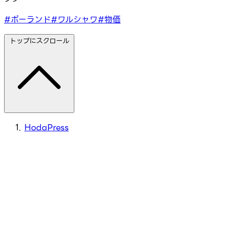
#ポーランド
#ワルシャワ
#物価
トップにスクロール
HodaPress