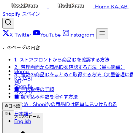
Home
KAJABI
Shopify
スペイン
X-Twitter
YouTube
Instagram
このページの内容
1. ストアフロントから商品IDを確認する方法
2. 管理画面から商品IDを確認する方法（最も簡単）
Home
3. 複数の商品IDをまとめて取得する方法（大量管理に
KAJABI
利）
Shopify
■ 一括取得の手順
スペイン
■ 読み込み件数を増やす方法
まとめ：Shopifyの商品IDは簡単に見つけられる
日本語
日本語
トップにスクロール
English