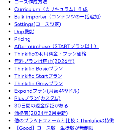
コース作成方法
Curriculum（カリキュラム）作成
Bulk importer（コンテンツの一括追加）
Settings(コース設定)
Drip機能
Pricing
After purchase（STARTプラン以上）
Thinkificの利用料金・プラン価格
無料プランは廃止(2026年)
Thinkific Basicプラン
Thinkific Startプラン
Thinkific Growプラン
Expandプラン(月額499ドル)
Plusプラン(カスタム)
30日間の返金保証がある
価格表(2024年2月更新)
他のプラットフォームと比較：Thinkificの特徴
【Good】コース数・生徒数が無制限