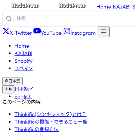
Home
KAJABI
S
X-Twitter
YouTube
Instagram
Home
KAJABI
Shopify
スペイン
日本語
日本語
English
このページの内容
Thinkific(シンキフィック)とは？
Thinkificの機能・できること一覧
Thinkificの登録方法