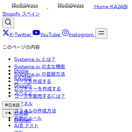
Home
KAJABI
Shopify
スペイン
X-Twitter
YouTube
Instagram
このページの内容
Systeme.io とは？
Systeme.io の主な機能
Home
Systeme.io の登録方法
KAJABI
コースを作成する
Shopify
レクチャーを作成する
スペイン
コースを販売するには？
ファネル
日本語
ファネルの作成方法
日本語
自動化ルール
English
A/B テスト